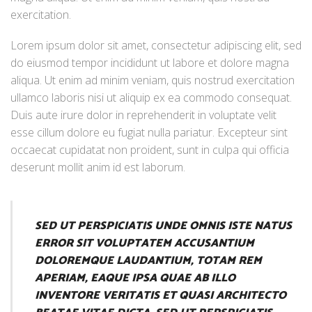
exercitation.
Lorem ipsum dolor sit amet, consectetur adipiscing elit, sed
do eiusmod tempor incididunt ut labore et dolore magna
aliqua. Ut enim ad minim veniam, quis nostrud exercitation
ullamco laboris nisi ut aliquip ex ea commodo consequat.
Duis aute irure dolor in reprehenderit in voluptate velit
esse cillum dolore eu fugiat nulla pariatur. Excepteur sint
occaecat cupidatat non proident, sunt in culpa qui officia
deserunt mollit anim id est laborum.
SED UT PERSPICIATIS UNDE OMNIS ISTE NATUS
ERROR SIT VOLUPTATEM ACCUSANTIUM
DOLOREMQUE LAUDANTIUM, TOTAM REM
APERIAM, EAQUE IPSA QUAE AB ILLO
INVENTORE VERITATIS ET QUASI ARCHITECTO